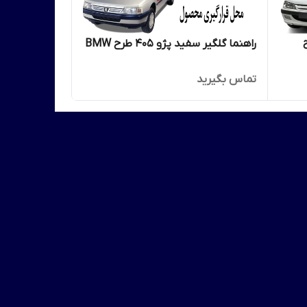
راهنما گلگیر سفید پژو 405 طرح BMW
تماس بگیرید