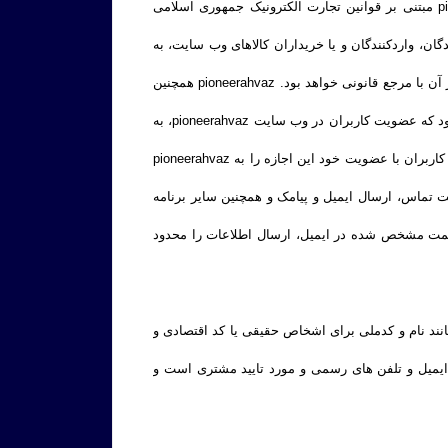
هماهنگی ارسال و یا تایید آنها، pioneerahvaz نسبت به اعتبارسنجی آن اقدام کند. به دلیل قانونی بودن تمام فعالیت های pioneerahvaz مبتنی بر قوانین تجارت الکترونیک جمهوری اسلامی
کنندگان، واردکنندگان و یا خریداران کالاهای وب سایت، به
صورت رسمی و قانونی موارد درخواست شده را به مرجع درخواست کننده ارائه دهد. در این صورت مسئولیت حفظ اطلاعات فوق پس از آن با مرجع قانونی خواهد بود. pioneerahvaz همچنین
خود را موظف می داند در غیر از مورد اشاره شده، در حفظ اطلاعات مشتریان نهایت تلاش خود را مبذول دارد. قطعا مورد توجه خواهد بود که عضویت کاربران در وب سایت pioneerahvaz، به
منزله قبول قوانین جمهوری اسلامی ایران از جمله قوانین تجارت الکترونیک و قوانین مالی و مالیاتی و قوانین سایت pioneerahvaz است. کاربران با عضویت خود این اجازه را به pioneerahvaz
تماس، ارسال ایمیل و پیامک و همچنین سایر برنامه
قسمت مشخص شده در ایمیل، ارسال اطلاعات را محدود
نند نام و کدملی برای اشخاص حقیقی یا کد اقتصادی و
یمیل و تلفن­ های رسمی و مورد تایید مشتری است و