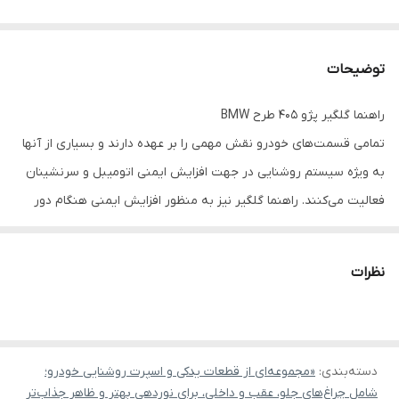
توضیحات
راهنما گلگیر پژو 405 طرح BMW
تمامی قسمت‌های خودرو نقش مهمی را بر عهده دارند و بسیاری از آنها
به ویژه سیستم روشنایی در جهت افزایش ایمنی اتومیبل و سرنشینان
فعالیت می‌کنند. راهنما گلگیر نیز به منظور افزایش ایمنی هنگام دور
زدن مورد استفاده قرار می‌گیرد و به رانندگان دیگر کمک می‌کند تا از دور
زدن شما مطلع شوند. راهنما گلگیر پژو 405 طرح BMW طراحی اسپرت و
نظرات
جدیدی دارد که برای روشنایی نیاز به لامپ نخواهد داشت.
بکارگیری ال ای دی های کم مصرف در ساخت این محصول و نصب
فابریکی با سوکت تعبیه شده از ویژگی‌های مهم آن می‌باشد.
دسته‌بندی
:
«مجموعه‌ای از قطعات یدکی و اسپرت روشنایی خودرو؛
شامل چراغ‌های جلو، عقب و داخلی، برای نوردهی بهتر و ظاهر جذاب‌تر