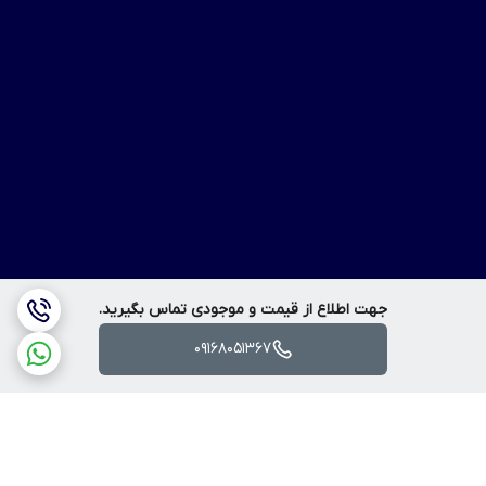
جهت اطلاع از قیمت و موجودی تماس بگیرید.
09168051367