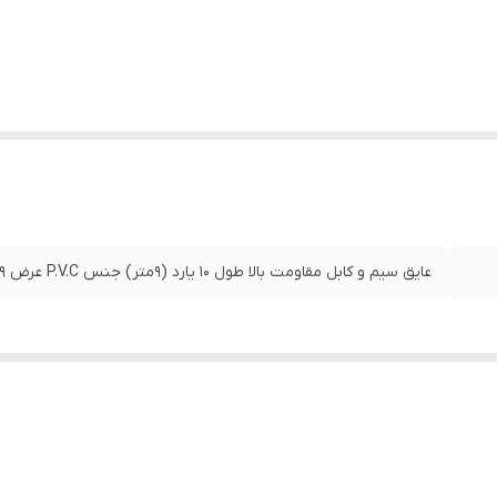
عایق سیم و کابل مقاومت بالا طول ۱۰ یارد (۹متر) جنس P.V.C عرض ۱۹ میلی متر ضد حرارت