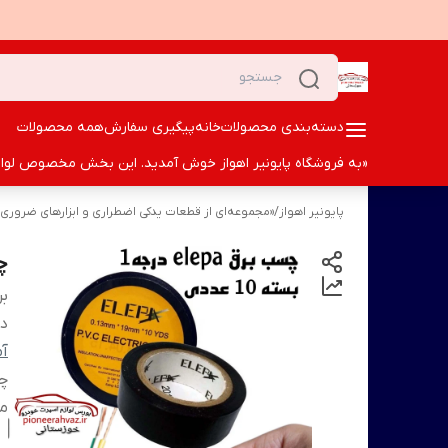
دسته‌بندی محصولات
خانه
پیگیری سفارش
همه محصولات
«به فروشگاه پایونیر اهواز خوش آمدید. این بخش مخصوص لوازم ا
پایونیر اهواز
/
«مجموعه‌ای از قطعات یدکی اضطراری و ابزارهای ضروری خ
چسب 
بر
دس
آم
م