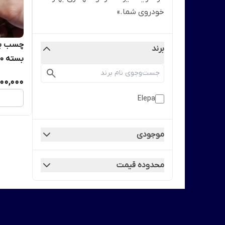
خودروی شما.»
برند
بسته 10عددی
000,000
Elepa
موجودی
محدوده قیمت