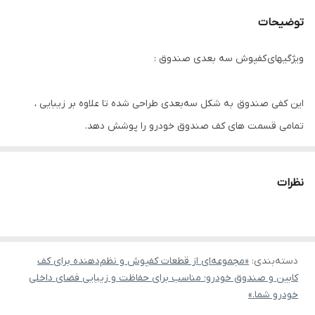
توضیحات
ویژگیهای کفپوش سه بعدی صندوق :
این کفی صندوق به شکل سه‌بعدی طراحی شده تا علاوه بر زیبایی ،
تمامی قسمت های کف صندوق خودرو را پوشش دهد.
جنس به کار رفته در ساخت این کفی ۳ بعدی چرمی می باشد
علاوه‌ بر ساختار زیبا،طول عمر بالایی دارد وبه دلیل ۳ بعدی بودن آن کاملا
نظرات
فیت و بصورت قالبی در کف صندوق عقب قرار میگیرد و بر خلاف سایر
کفی ها به هیچ عنوان لیز نمی خورد .
این محصول بر اثر گرما و سرما دچار تغییر شکل نمیشود.
دسته‌بندی
:
«مجموعه‌ای از قطعات کفپوش و نظم‌دهنده برای کف
این کفپوش صندوق به شکل یک تکه و فقط برای صندوق عقب عرضه
کابین و صندوق خودرو؛ مناسب برای حفاظت و زیبایی فضای داخلی
میگردد.
خودرو شما.»
محصول فوق به نامهای دیگری از قبیل کفی صندوق عقب و کفی قالبی