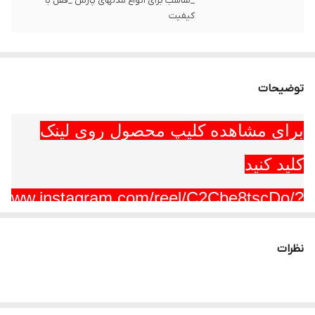
_مناسب برای انواع مدلهای پارس _قفل با
کیفیت
توضیحات
برای مشاهده کلیپ محصول روی لینک
کلید کنید
//www.instagram.com/reel/C2Cbe8tscDo/?
igsh=bThlYm42dm0wZDlt
نظرات
قفل کاپوت پارس
همیشه بحث حفاظت از خودرو در برابر سارقین از اولین مواردی بوده که بعد از خرید
خودرو ذهن صاحبان خودرو را به خود مشغول کرده است.
برای این کار از لوازم مختلفی همچون دزدگیر ، قفل فرمان ، قفل پدال و … استفاده