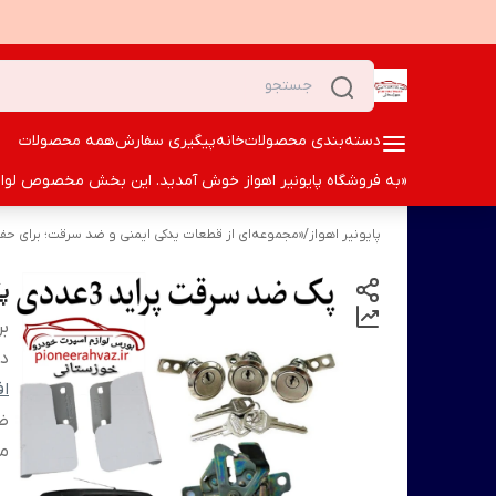
دسته‌بندی محصولات
خانه
پیگیری سفارش
همه محصولات
«به فروشگاه پایونیر اهواز خوش آمدید. این بخش مخصوص لوازم ا
پایونیر اهواز
/
«مجموعه‌ای از قطعات یدکی ایمنی و ضد سرقت؛ برای حف
پ
بر
دس
اف
ض
من