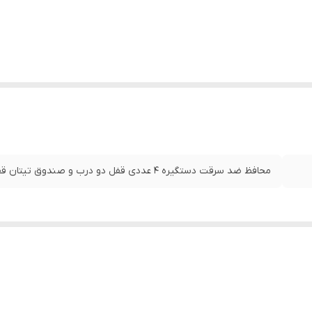
محافظ ضد سرقت دستگیره 4 عددی قفل دو درب و صندوق تیتان قفل کاپوت کامل مغزی برنجی تیتان