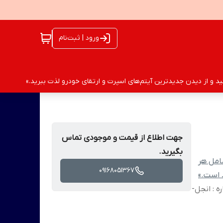
ورود | ثبت‌نام
 و از دیدن جدیدترین آیتم‌های اسپرت و ارتقای خودرو لذت ببرید.»
جهت اطلاع از قیمت و موجودی تماس
بگیرید.
امل هر
09168051367
د است.»
: Eyfel نوع عصاره : انجل-