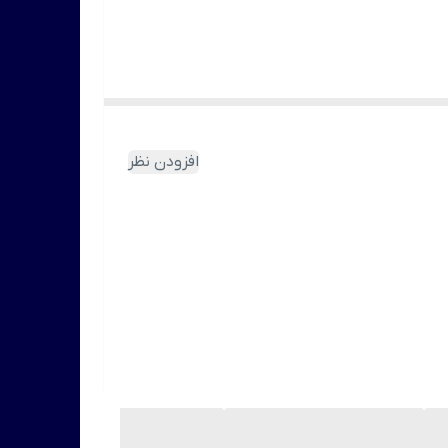
خاطر اینکه مایع خوشبو کننده زودتر تبخیر می شود،
افزودن نظر
د استفاده قرار می گیرد.