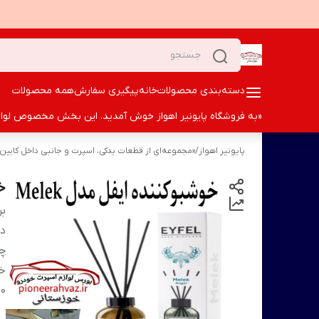
دسته‌بندی محصولات
خانه
پیگیری سفارش
همه محصولات
«به فروشگاه پایونیر اهواز خوش آمدید. این بخش مخصوص لوازم ا
پایونیر اهواز
/
«مجموعه‌ای از قطعات یدکی، اسپرت و جانبی داخل کابین
خو
بر
دس
چی
خو
120