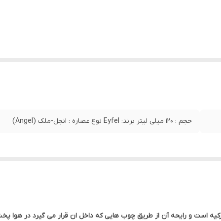
حجم : 120 میلی لیتر برند: Eyfel نوع عصاره : انجل-ملک (Angel)
یه است و رایحه آن از طریق چوب هایی که داخل ان قرار می گیرد در هوا پخش