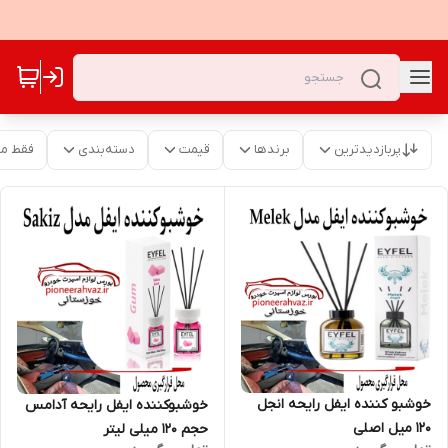
پربازدیدترین
برندها
قیمت
دسته‌بندی
فقط م
خوشبو کننده ایفل رایحه انجل
خوشبوکننده ایفل رایحه آدامس
120 میل اصلی
حجم 120 میلی لیتر