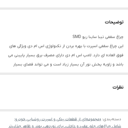
توضیحات
چراغ سقفی تیبا ساینا ریو SMD
این چراغ سقفی اسپرت با بهره بردن از تکنولوژی اس ام دی ویژگی های
فوق العاده ای دارد. لامپ اس ام دی دارای مصرف برق بسیار پایینی می
باشد و زاویه پخش نور آن بسیار زیاد است و می تواند فضای بسیار
زیادی از اتاق خودروی شما را پوشش دهد. چراغ سقفی تیبا
ساینا ریو SMD با رنگ سفید یخی به صورت فابریکی و به راحتی روی این
نظرات
خودروها نصب می گردد.
روی این چراغ سقفی ۲۴ اس ام دی به شکل اسپرت و شیک کار شده است.
این محصول تولید داخل بوده و کیفیت ساخت بالایی دارد.
دسته‌بندی
:
«مجموعه‌ای از قطعات یدکی و اسپرت روشنایی خودرو؛
شامل چراغ‌های جلو، عقب و داخلی، برای نوردهی بهتر و ظاهر جذاب‌تر