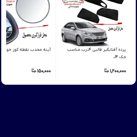
پرده آفتابگیر قالبی ۴درب مناسب
آینه محدب نقطه کور خودرو 2عددی
جک J4
150,000
1,200,000