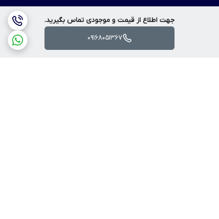
جهت اطلاع از قیمت و موجودی تماس بگیرید.
09168051367
برگشت به بالا