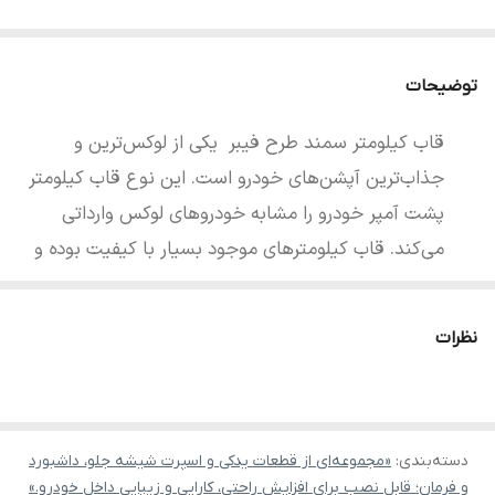
توضیحات
قاب کیلومتر سمند طرح فیبر یکی از لوکس‌ترین و
جذاب‌ترین آپشن‌های خودرو است. این نوع قاب کیلومتر
پشت آمپر خودرو را مشابه خودروهای لوکس وارداتی
می‌کند. قاب کیلومترهای موجود بسیار با کیفیت بوده و
طرح روی قاب از نوع فیبر کربن است که ظاهر قاب را
بسیار زیبا و متمایز می‌کند. داخل استوانه‌ها کاور مات
نظرات
بسیار با کیفیت است که از جنس این نوع کاور برای
پوشاندن بدنه خودرو استفاده می‌شود و با برچسب‌های
بی کیفیت متداول در بازار بسیار متفاوت است. کاور و
برچسب استفاده شده از نوع حرارتی هستند و با استفاده
دسته‌بندی
:
«مجموعه‌ای از قطعات یدکی و اسپرت شیشه جلو، داشبورد
و فرمان؛ قابل نصب برای افزایش راحتی، کارایی و زیبایی داخل خودرو.»