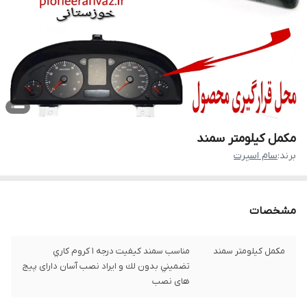
مکمل کیلومتر سمند
برند:
سام اسپرت
مشخصات
مکمل کیلومتر سمند
مناسب سمند كيفيت درجه 1 كروم كاري
تضميني بدون لك و ايراد نصب آسان دارای پیج
های نصب