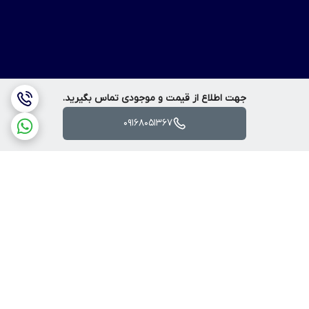
جهت اطلاع از قیمت و موجودی تماس بگیرید.
09168051367
برگشت به بالا