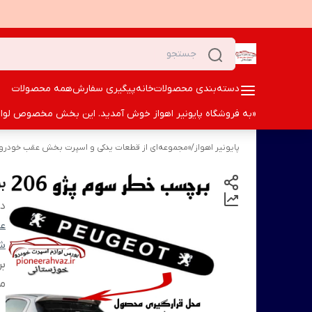
دسته‌بندی محصولات
خانه
پیگیری سفارش
همه محصولات
«به فروشگاه پایونیر اهواز خوش آمدید. این بخش مخصوص لوازم ا
پایونیر اهواز
/
«مجموعه‌ای از قطعات یدکی و اسپرت بخش عقب خودرو؛ ک
ب
دس
عق
شم
ب
من