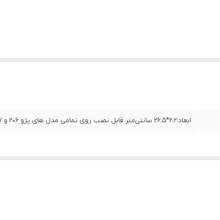
ابعاد:۲.۲*۲۶.۵ سانتی‌متر قابل نصب روی تمامی مدل های پژو ۲۰۶ و ۲۰۷