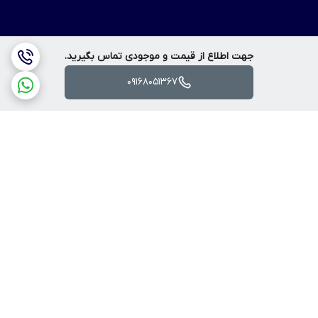
جهت اطلاع از قیمت و موجودی تماس بگیرید.
09168051367
برگشت به بالا