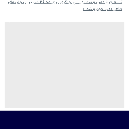
کاسه چراغ عقب و سنسور سپر و اگزوز برای محافظت، زیبایی و ارتقای
دیفیوزر می باشد و دارای زیبایی فوق العاده می باشد.
ظاهر عقب خودرو شما.»
طریقه نصب: ابتدا محل نصب محصول روی سپر عقب را به خوبی تمیز
کرده سپس محصول را با پیچ ار روی محصول پیچ کنید.