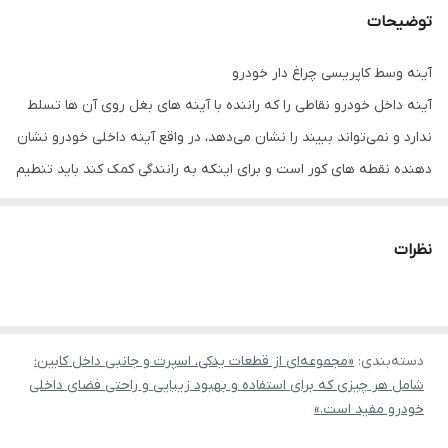
توضیحات
آینه وسط کاپریسی چراغ دار خودرو
آینه داخل خودرو نقاطی را که راننده با آینه ‌های بغل روی آن ها تسلط
ندارد و نمی‌تواند ببیند را نشان می‌دهد، در واقع آینه داخلی خودرو نشان
دهنده نقطه‌‌ های کور است و برای اینکه به رانندگی کمک کند باید تنطیم
درست و ابعاد استانداردی داشته باشد. این محصول از پلاستیک درجه
یک ABS ساخته شده است و دارای دو چراغ مطالعه برای راننده و سرنشین
نظرات
با کلید خاموش و روشن می باشد.
آینه وسط
کاپریسی چراغ دار دارای پایه
فلزی می باشد که قابلیت تغییر زاویه دارد و روی تمامی خودرو ها قابل
نصب است.
دسته‌بندی
:
«مجموعه‌ای از قطعات یدکی، اسپرت و جانبی داخل کابین؛
شامل هر چیزی که برای استفاده و بهبود زیبایی و راحتی فضای داخلی
خودرو مفید است.»