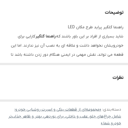
توضیحات
راهنما گلگیر پراید طرح مگان LED
شاید بسیاری از افراد بر این باور باشند که
راهنما گلگیر
کارایی برای
خودرویشان نخواهد داشت و علاقه ای به نصب آن نیز ندارند. اما این
قطعه می تواند، نقش مهمی در ایمنی هنگام دور زدن داشته باشد تا
جایی که برای بعضی از رانندگان در اطراف خودرو نقطه کور محسوب می
شود را قابل مشاهده سازد و اطرافیان را از تصمیم شما با خبر نماید.
نظرات
راهنما گلگیر پراید طرح مگان دارای LED می باشد و برای روشنایی نیازی
به لامپ نخواهد داشت. این محصول روی پراید مدل ۱۱۱، ۱۳۱ و ۱۳۲ به
صورت کاملا فابریکی قابل نصب است.
دسته‌بندی
:
«مجموعه‌ای از قطعات یدکی و اسپرت روشنایی خودرو؛
شامل چراغ‌های جلو، عقب و داخلی، برای نوردهی بهتر و ظاهر جذاب‌تر
خودرو شما.»