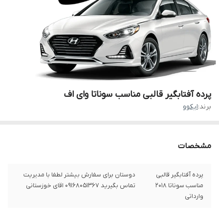
پرده آفتابگیر قالبی مناسب سوناتا وای اف
برند:
ایکوو
مشخصات
پرده آفتابگیر قالبی
دوستان برای سفارش بیشتر لطفا با مدیریت
مناسب سوناتا 2018
تماس بگیرید 09168051367 اقای خوزستانی
وارداتی