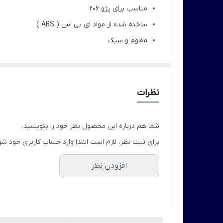
مناسب برای پژو 206
ساخته شده از مواد ای بی اس ( ABS )
مقاوم و سبک
4 پیچ
تضمین فیکس بدنه خودرو 206
بدون رنگ (
آستر خام مشکی)
نظرات
قابلیت رنگ پذیری بالا (کوره ای و دستی)
بهترین راه برای نصب بال عقب 206rc با استفاده از چسب سرسیلندر مزدا یا غفاری می باشد.
شما هم درباره این محصول نظر خود را بنویسید.
برای ثبت نظر، لازم است ابتدا وارد حساب کاربری خود شو
افزودن نظر