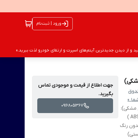
ورود | ثبت‌نام
 و از دیدن جدیدترین آیتم‌های اسپرت و ارتقای خودرو لذت ببرید.»
جهت اطلاع از قیمت و موجودی تماس
ندوق
بگیرید.
ما.»
09168051367
آستر خام مشکی):
مناسب برای پژو 206 ساخته شده از مواد ای بی اس ( ABS )
سبک 4 پیچ تضمین فیکس بدنه خودرو 206 بدون رنگ
ستی)