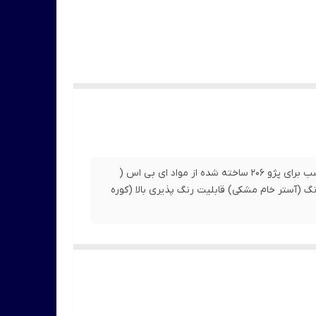
بال صندوق مناسب برای پژو 206 بدون رنگ (آستر خام مشکی): مناسب برای پژو 206 ساخته شده از مواد ای بی اس (
بک 4 پیچ تضمین فیکس بدنه خودرو 206 بدون رنگ (آستر خام مشکی) قابلیت رنگ پذیری بالا (کوره