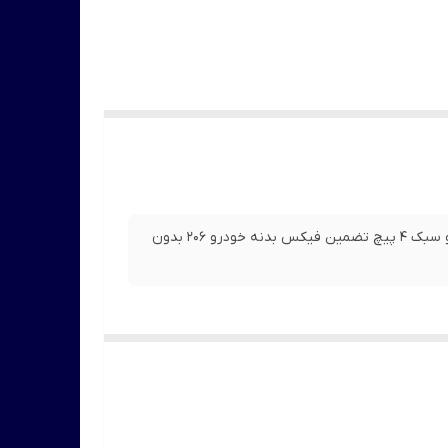
مناسب برای پژو 206 ساخته شده از مواد ای بی اس ( ABS ) مقاوم و سبک 4 پیچ تضمین فیکس بدنه خودرو 206 بدون