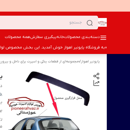
دسته‌بندی محصولات
خانه
پیگیری سفارش
همه محصولات
«به فروشگاه پایونیر اهواز خوش آمدید. این بخش مخصوص لوازم ا
پایونیر اهواز
/
«مجموعه‌ای از قطعات یدکی و اسپرت برای داخل و بیر
با
دس
خو
ب
رن
م