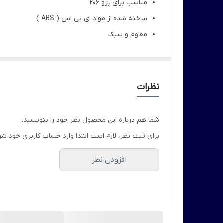
مناسب برای پژو 206
ساخته شده از مواد ای بی اس ( ABS )
مقاوم و سبک
4 پیچ
تضمین فیکس بدنه خودرو 206
بدون رنگ (
آستر خام مشکی)
نظرات
قابلیت رنگ پذیری بالا (کوره ای و دستی)
بهترین راه برای نصب بال عقب 206rc با استفاده از چسب سرسیلندر مزدا یا غفاری می باشد.
شما هم درباره این محصول نظر خود را بنویسید.
برای ثبت نظر، لازم است ابتدا وارد حساب کاربری خود شو
افزودن نظر