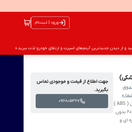
ورود | ثبت‌نام
 و از دیدن جدیدترین آیتم‌های اسپرت و ارتقای خودرو لذت ببرید.»
جهت اطلاع از قیمت و موجودی تماس
ندوق
بگیرید.
ما.»
09168051367
مناسب برای پژو 206 ساخته شده از مواد ای بی اس ( ABS )
مقاوم و سبک 4 پیچ تضمین فیکس بدنه خودرو 206 بدون
 ای و