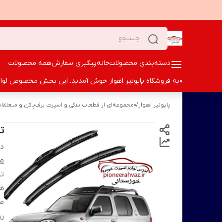
دسته‌بندی محصولات
خانه
پیگیری سفارش
همه محصولات
«به فروشگاه پایونیر اهواز خوش آمدید. این بخش مخصوص لوازم ا
پایونیر اهواز
/
«مجموعه‌ای از قطعات یدکی و اسپرت برف‌پاکن و متعلقات 
ت
دس
من
تی
ه
م
رو