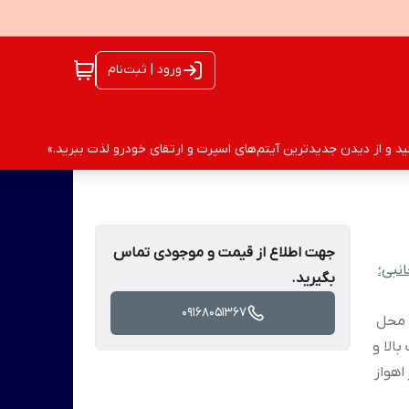
ورود | ثبت‌نام
 و از دیدن جدیدترین آیتم‌های اسپرت و ارتقای خودرو لذت ببرید.»
جهت اطلاع از قیمت و موجودی تماس
نبی؛
بگیرید.
09168051367
پاک کن محل
الا و
اهواز