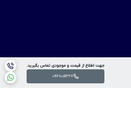
جهت اطلاع از قیمت و موجودی تماس بگیرید.
09168051367