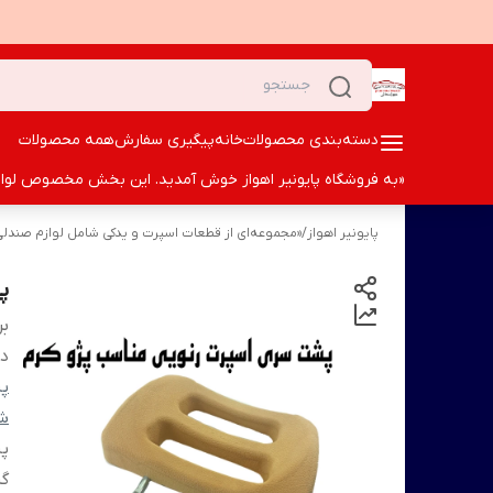
دسته‌بندی محصولات
خانه
پیگیری سفارش
همه محصولات
«به فروشگاه پایونیر اهواز خوش آمدید. این بخش مخصوص لوازم ا
پایونیر اهواز
/
«مجموعه‌ای از قطعات اسپرت و یدکی شامل لوازم صندلی،
پ
بر
دس
پش
شم
پ
گر