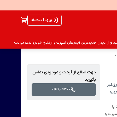
ورود | ثبت‌نام
 و از دیدن جدیدترین آیتم‌های اسپرت و ارتقای خودرو لذت ببرید.»
»
جهت اطلاع از قیمت و موجودی تماس
بگیرید.
ق‌گیر
09168051367
درو
 با
سپرت و