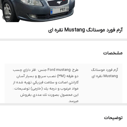
آرم فورد موستانگ Mustang نقره ای
مشخصات
آرم فورد موستانگ
طرح :Ford mustang جنس : فلز داراي چسب
Mustang نقره ای
دو طرفه (3M) نصـب سـريع و بسيار آسـان
گارانتي اصالت و سلامت فيزيكي تهيه شده از
مواد مرغوب و درجه يك (خارجی) توضيحات :
اين محصول بصورت تك عددي بفروش
ميرسد.
توضیحات