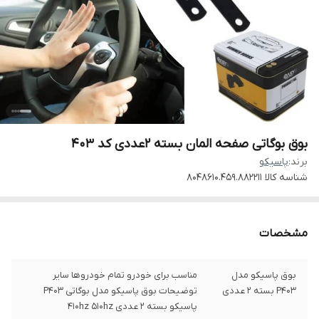
بوق بوگاتی صفحه المان بسته 2عددی کد 403
برند:
پاسیکو
شناسه کالا
8048610.459.882211
مشخصات
بوق پاسیکو مدل
مناسب برای خودرو تمام خودروها سایر
P403 بسته 2 عددی
توضیحات بوق پاسیکو مدل بوگاتی P۴03
پاسیکو بسته ۲ عددی ۴۱۰hz ۵۱۰hz