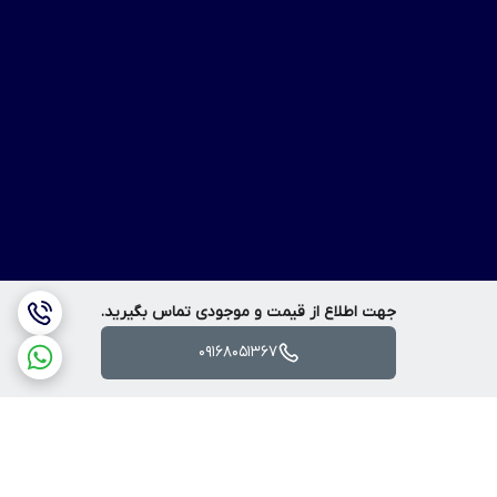
جهت اطلاع از قیمت و موجودی تماس بگیرید.
09168051367