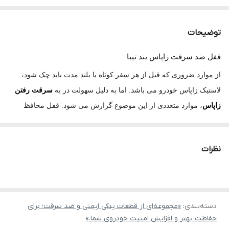
توضیحات
قفل ضد سرقت زاپاس بند تیبا
از موارد ضروری که قبل از هر سفر کوتاه یا بلند مدت باید چک شود،
لاستیک زاپاس خودرو می باشد. اما به دلیل سهولت در به
سرقت رفتن
زاپاس
، موارد متعددی از این موضوع گزارش می شود. قفل محافظ
زاپاس
تیبا
۱ و تیبا ۲، استفاده راحتی داشته و از لاستیک زاپاس شما در
برابر سرقت تا حد زیادی جلوگیری می کند. این محصول که از جنس
نظرات
فلزی مستحکم می باشد دارای توپی قفل و کلید از جنس برنج سخت
کاری شده با ضخامت بالا و مقاوم در برابر پوسیدگی و ضربه هستند
دسته‌بندی
:
«مجموعه‌ای از قطعات یدکی ایمنی و ضد سرقت؛ برای
حفاظت بهتر و افزایش امنیت خودروی شما.»