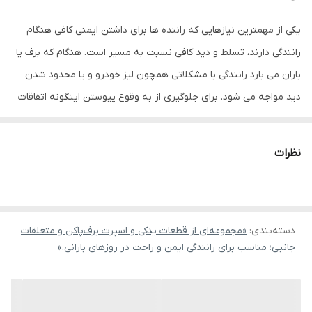
یکی از مهمترین نیازهایی که راننده ها برای داشتن ایمنی کافی هنگام
رانندگی دارند، تسلط و دید کافی نسبت به مسیر است. هنگام که برف یا
باران می بارد رانندگی با مشکلاتی همچون لیز خودرو و یا محدود شدن
دید مواجه می شود. برای جلوگیری از به وقوع پیوستن اینگونه اتفاقات
استفاده از زنجیر چرخ و تیغه برف پاک کن باکیفیت اهیمیت بسیار بالایی
دارد. تیغه برف پاک کن هیبریدی پراید قدرت پاک کنندگی بالاتری نسبت
نظرات
به سایر تیغه ها دارد.
این محصول به نحوی طراحی شده است که هیچگونه صدای آزراد دهنده
دسته‌بندی
:
«مجموعه‌ای از قطعات یدکی و اسپرت برف‌پاکن و متعلقات
ای خود تولید نکرده و باعث ایجاد خط و خش روی شیشه خودرو نگردد.
جانبی؛ مناسب برای رانندگی ایمن و راحت در روزهای بارانی.»
متریال بکار گرفته شده در ساخت این برف پاک کن از مواد گرافیتی می
باشد تا هرگونه رطوبت و آلودگی را به خوبی پاک نماید