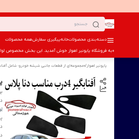
دسته‌بندی محصولات
خانه
پیگیری سفارش
همه محصولات
«به فروشگاه پایونیر اهواز خوش آمدید. این بخش مخصوص لوازم ا
پایونیر اهواز
/
«مجموعه‌ای از قطعات جانبی شیشه خودرو؛ شامل آفتاب‌گی
پرد
بر
دس
لو
د
دن