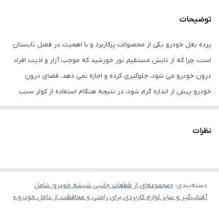
توضیحات
پرده بغل خودرو یکی از محصولات پرکاربرد و با اهمیت در فصل تابستان
است، چرا که از تابش مستقیم نور خورشید که موجب آزار و اذیت افراد
درون خودرو می شود، جلوگیری کرده و اجازه نمی دهد، فضای درون
خودرو پیش از اندازه گرم شود، در نتیجه هنگام استفاده از کولر سبب
خنک ماندن کابین می گردد. این
آفتابگیر
به شکل فنری تاشو جمع می
شود و داخل روکش همراه خود قرار می گیرد. فنرهای این محصول
به
نظرات
گونه ای طراحی شده است که موجب قرار گرفتن دقیق آن در قاب شیشه
خودرو می شود.
در تولید پرده بغل پژو زانتیا از پارچه ای استفاده شده است که در برابر
دسته‌بندی
:
اشعه های مضر
uv
«مجموعه‌ای از قطعات جانبی شیشه خودرو؛ شامل
مقاوم بوده و از نفوذ آن ها جلوگیری می کند.
آفتاب‌گیر و سایر لوازم کاربردی برای راحتی و محافظت از داخل خودرو.»