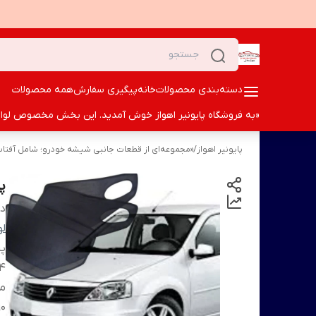
دسته‌بندی محصولات
خانه
پیگیری سفارش
همه محصولات
«به فروشگاه پایونیر اهواز خوش آمدید. این بخش مخصوص لوازم ا
پایونیر اهواز
/
«مجموعه‌ای از قطعات جانبی شیشه خودرو؛ شامل آفتاب‌گی
پرد
دس
لو
پر
م
90