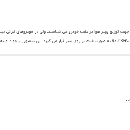
جهت توزیع بهتر هوا در عقب خودرو می شناسند، ولی در خودروهای ایرانی بیشتر
سطحی محافظت میکند. دیفیوزر سپر عقب ساندرو مدل S640 کاملا به صورت فیت بر روی سپر قرار می گیرد. ا
MD دیفیوزر را به سپر محکم کنید.
ید.