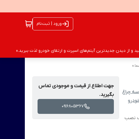
ورود | ثبت‌نام
 و از دیدن جدیدترین آیتم‌های اسپرت و ارتقای خودرو لذت ببرید.»
ا.»
جهت اطلاع از قیمت و موجودی تماس
سه چراغ
بگیرید.
ودرو
09168051367
یک نصب