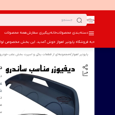
دسته‌بندی محصولات
خانه
پیگیری سفارش
همه محصولات
«به فروشگاه پایونیر اهواز خوش آمدید. این بخش مخصوص لوازم ا
پایونیر اهواز
/
«مجموعه‌ای از قطعات یدکی و اسپرت بخش عقب خودرو؛ ک
د
دس
عق
شم
دی
ع
سا