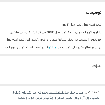
توضیحات
قاب آینه بغل تیبا مدل mc12
با قراردادن قاب روی آینه تیبا مدل mc12 می توانید به راحتی ماشین
خودتان را نسبت به دیگر تیباها متمایز و خاص کنید. این قاب آینه بغل
بر روی تمام مدل های تیبا یک و
تیبا دو
قابل نصب است. در زیر این قاب
اسپرت چسب دو طرفه در نظر گرفته شده است. حتما قبل از نصب روی
آینه ماشینتان را تمیز کنید سپس می توانید جهت محکم قرار گرفتن این
نظرات
روآینه ی اسپرت تیبا، از مقداری چسب آکواریوم نیز استفاده کنید.
توجه داشته باشید که این قاب آینه قابلیت رنگ شدن هم دارد.
قیمت این محصول برای یک جفت رو آینه می باشد.
دسته‌بندی
:
«مجموعه‌ای از قطعات اسپرت جانبی آینه و لوازم قابل
نصب روی آن؛ برای تغییر ظاهر و جذاب‌تر کردن خودرو شما.»