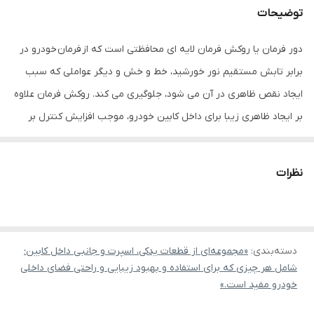
توضیحات
دور فرمان یا روکش فرمان لایه ای محافظتی است که از فرمان خودرو در
برابر تابش مستقیم نور خورشید، خط و خش و دیگر عواملی که سبب
ایجاد نقص ظاهری در آن می شود، جلوگیری می کند. روکش فرمان علاوه
بر ایجاد ظاهری زیبا برای داخل کابین خودرو، موجب افزایش کنترل بر
روی غربیلک فرمان نیز می شود. دور فرمان دوختی از جنسدرجه یک
ساخته شده که سایز و رنگ آن با گذر زمان و قرار گرفتن در معرض گرما و
نظرات
نور خورشید تغییر نمی کند. این روکش فرمان در دو مدل سوزنی و ساده
و در چندین رنگ تولید می شود که با توجه به رنگ داخل کابین یا
تودوزی آن می توانید رنگ مورد نظرتان را انتخاب کنید.
برای نصب
دسته‌بندی
:
روکش فرمان دوختی
«مجموعه‌ای از قطعات یدکی، اسپرت و جانبی داخل کابین؛
می توانید، با استفاده از نخ و سوزنی که
شامل هر چیزی که برای استفاده و بهبود زیبایی و راحتی فضای داخلی
در بسته بندی تعبیه شده است آن را بدوزید، یا به افراد متخصص برای
خودرو مفید است.»
این کار مراجعه نمایید.