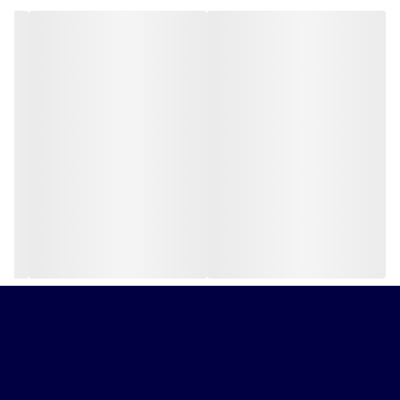
آلیاژ برنج از ایمنی بالایی برخوردار می باشد .
برای افزایش ایمنی وجلوگیری از سرقت خودرو یا وسایل خودرو بهتر
است از قفل ایمن استفاده کنید .
از خصوصیات این قفل استفاده از مواد مرغوب و مقاوم در برابر
شکستگی