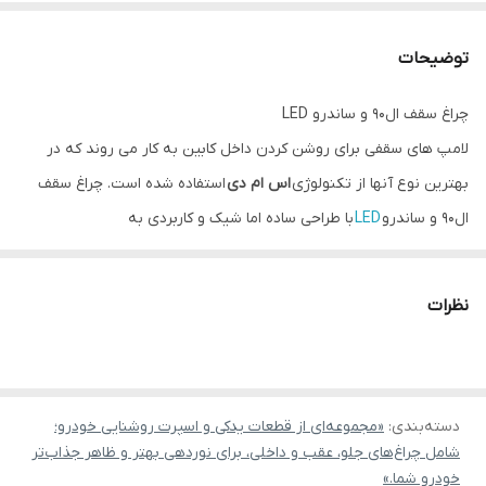
توضیحات
چراغ سقف ال۹۰ و ساندرو LED
لامپ های سقفی برای روشن کردن داخل کابین به کار می روند که در
بهترین نوع آنها از تکنولوژی
اس ام دی
استفاده شده است. چراغ سقف
ال۹۰ و ساندرو
LED
با طراحی ساده اما شیک و کاربردی به
صورت
فابریکی
نصب می شود و نور آن سفید یخی است. نور قوی ال ای
دی های این
چراغ سقفی
کالا کابین خودرو را روشن می کند. مصرف برق
نظرات
چراغ سقف ال۹۰ بسیار پایین است و طول عمر بالایی دارد.
مشخصات
نور بسیار قوی LED روی بردهای اس ام دی
دسته‌بندی
:
نصب بسیار ساده فابریکی روی ال ۹۰ و ساندرو
«مجموعه‌ای از قطعات یدکی و اسپرت روشنایی خودرو؛
شامل چراغ‌های جلو، عقب و داخلی، برای نوردهی بهتر و ظاهر جذاب‌تر
ساخت ایران
خودرو شما.»