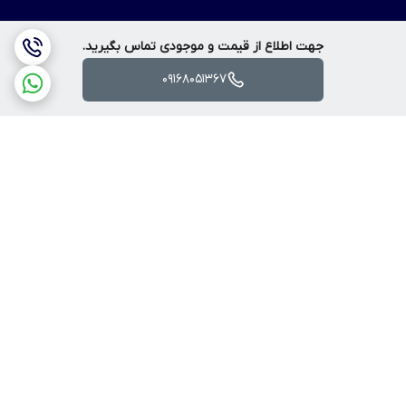
جهت اطلاع از قیمت و موجودی تماس بگیرید.
09168051367
برگشت به بالا