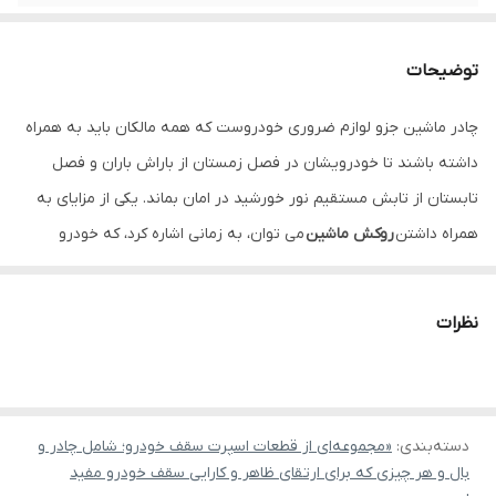
توضیحات
چادر ماشین جزو لوازم ضروری خودروست که همه مالکان باید به همراه
داشته باشند تا خودرویشان در فصل زمستان از باراش باران و فصل
تابستان از تابش مستقیم نور خورشید در امان بماند. یکی از مزایای به
همراه داشتن
روکش ماشین
می توان، به زمانی اشاره کرد، که خودرو
پارکینگ مسقف نداشته باشد و خودرو در معرض عوامل محیطی قرار
بگیرد. چادر ماشین سایز Large مدل RA42 برای خودروهایی
نظرات
مانند
پژو
پارس و ۴۰۵، دنا، سمند و سورن و … قابل استفاده می باشد
دسته‌بندی
:
«مجموعه‌ای از قطعات اسپرت سقف خودرو؛ شامل چادر و
بال و هر چیزی که برای ارتقای ظاهر و کارایی سقف خودرو مفید