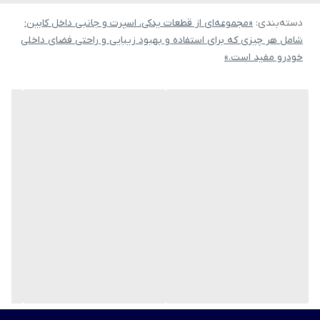
ست کردن کمربند ایمنی با داخل خودرو
دسته‌بندی
:
لوکس و اسپرت شدن کابین
«مجموعه‌ای از قطعات یدکی، اسپرت و جانبی داخل کابین؛
شامل هر چیزی که برای استفاده و بهبود زیبایی و راحتی فضای داخلی
تشویق سرنشینان برای بستن کمربند ایمنی به ویژه کودکان به دلیل
خودرو مفید است.»
جذابیت بالا
قابل استفاده برای همه خودروهای مدرن و کلاسیک