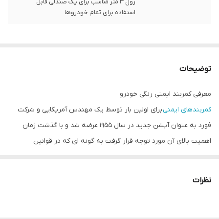
رول 3 متر مناسب برای یک صندلی قابل
استفاده برای تمام خودروها
توضیحات
معرفی کمربند ایمنی رنگی خودرو
کمربندهای ایمنی
برای اولین بار توسط یک مهندس آمریکایی و شرکت
فورد به عنوان آپشن جدید در سال ۱۹۵۵ عرضه شد و با گذشت زمان
اهمیت بالای آن مورد توجه قرار گرفت به گونه ای که در قوانین
راهنمایی و رانندگی سایر کشورها به عنوان یک امر اجباری تلقی می گردد.
با این وجود بسیاری علاقه ای به بستن کمربند ندارند. اما
کمربند ایمنی
نظرات
رنگی
خودرو یک ایده جذاب برای ترغیب کردن بستن کردن کمربند برای
سایرین است. از مزایای کمربند رنگی: