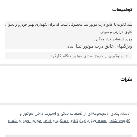
توضیحات
نمد کاپوت یا عایق درب موتور تیبا محصولی است که برای نگهداری بهتر خودرو و بعنوان
عایق حرارتی و صوتی
مورد استفاده قرار میگیرد.
ویژگیهای عایق درب موتور تیبا ایده
جلوگیری از خروج صدای موتور هنگام کارکرد
جلوگیری از داغ شدن کاپوت و تغییر رنگ آن در اثر گرما
گرم ماندن موتور خودرو در فصل سرما که باعث بهتر استارت خودرن
نظرات
خودرو می‌شود
جلوگیری از اتلاف گرما
زیبایی بیشتر درب موتور هنگام باز شدن
محافظت از قسمت داخلی کاپوت و کثیف شدن آن
دسته‌بندی
:
«مجموعه‌ای از قطعات یدکی و اسپرت داخل موتور و
جلوگیری از اتلاف انرژی و در نتیجه کمتر شدن مصرف سوخت
کاپوت؛ شامل همه چیز برای ارتقای عملکرد و ظاهر موتور خودرو شما.»
نمد کاپوت تیبا ایده قابلیت شستشو با آب گرم را نیز دارد.