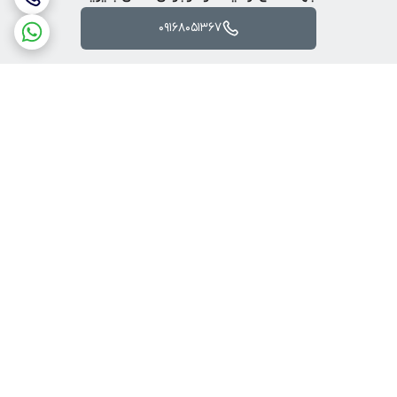
09168051367
برگشت به بالا
ارسال ویژه
پرداخت آنلاین