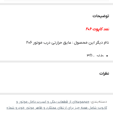
توضیحات
نمد کاپوت 206
نام دیگر این محصول : عایق حرارتی درب موتور 206
طراحی 3D
جلوگیری از انتقال حرارت موتور به کاپوت
نظرات
جلوگیری از دورن شدن درب کاپوت به علت گرمای موتور 206
کاهش انتقال صدای موتور به داخل اتاق 206
اورجینال برای تمام مدلها
دسته‌بندی
:
«مجموعه‌ای از قطعات یدکی و اسپرت داخل موتور و
کاپوت؛ شامل همه چیز برای ارتقای عملکرد و ظاهر موتور خودرو شما.»
تمام خارهای مخصوص نصب نمد به همراه محصول موجود