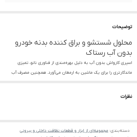
توضیحات
محلول شستشو و براق کننده بدنه خودرو
بدون آب رستاک
اسپری کارواش بدون آب به دلیل بهره‌مندی از فناوری نانو، تمیزی
ماندگارتری را برای یک ماشین به ارمغان می‌آورد. همچنین مصرف آب
برای شست وشو را کاهش می‌دهد.
شامپو واکس بدنه خودرو رستاک ، انواع لکه ها و آلودگی ها را از روی
نظرات
بدنه اتومبیل از بین می بردو همچنین براقیت خاصی به رنگ اتومبیل
می بخشد. به طوری که پس از شستشو شاهده تاثیر فوق العاده و
درخشندگی رنگ خودرو خود خواهید بود علاوه براین ، این محصول قابلیت
دسته‌بندی
:
مجموعه‌ای از ابزار و قطعات نظافت داخلی و بیرونی
محافظت از رنگ را در برابر اشعه مضر UV نور خوشید و آلودگی های