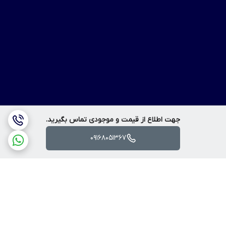
جهت اطلاع از قیمت و موجودی تماس بگیرید.
09168051367