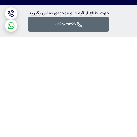
جهت اطلاع از قیمت و موجودی تماس بگیرید.
09168051367
برگشت به بالا