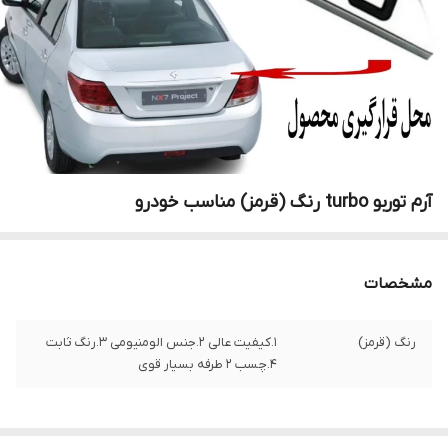
آرم توربو turbo رنگ (قرمز) مناسب خودرو
مشخصات
رنگ (قرمز)
1.کیفیت عالی 2.جنس الومنیومی 3.رنگ ثابت
4.چسب 2 طرفه بسیار قوی