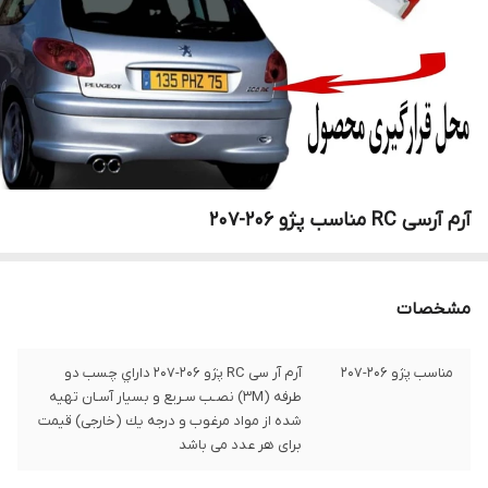
آرم آرسی RC مناسب پژو 206-207
مشخصات
مناسب پژو 206-207
آرم آر سی RC پژو 206-207 داراي چسب دو
طرفه (3M) نصـب سـريع و بسيار آسـان تهيه
شده از مواد مرغوب و درجه يك (خارجی) قیمت
برای هر عدد می باشد