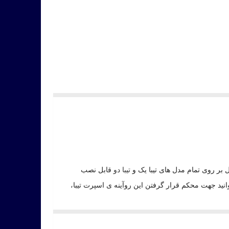
تیبا دو
قابل نصب
ید جهت محکم قرار گرفتن این روآینه ی اسپرت تیبا،