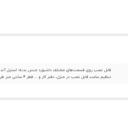
قابل نصب روی قسمت‌های مختلف داشبورد جنس بدنه: استیل آندایز 
تنظیم ساعت قابل نصب در منزل، دفتر کار و … قطر 4 سانتی متر طریقه نصب : از طریق چسب دو طرفه