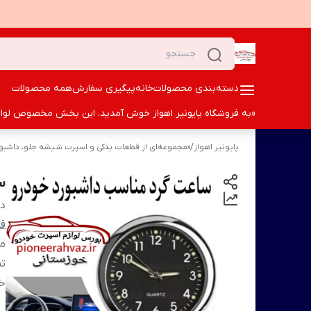
دسته‌بندی محصولات
خانه
پیگیری سفارش
همه محصولات
«به فروشگاه پایونیر اهواز خوش آمدید. این بخش مخصوص لوازم ا
پایونیر اهواز
/
«مجموعه‌ای از قطعات یدکی و اسپرت شیشه جلو، داشبورد 
س
دس
قا
م
تم
خ