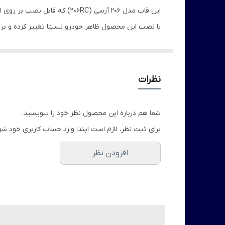
این قاب مدل 206 آرسی (206RC) که قابل نصب بر روی انوع خودروهای 206 و 207 است که یکی از لوازم جانبی پژو ۲۰۶ RC است.
با نصب این محصول ظاهر خودرو نسبتا تغییر کرده و بر 
این محصول نصب آسان و دقیقی را برای مصرف کننده به هم
همچنین برای اطمینان از امنیت آن هنگام پارک کردن خود
این محصول مقاومت خوبی در برابر گرما و سرما دارد.
نظرات
شما هم درباره این محصول نظر خود را بنویسید.
برای ثبت نظر، لازم است ابتدا وارد حساب کاربری خود شو
افزودن نظر