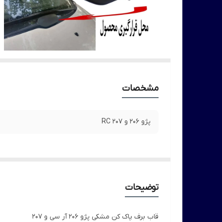
مشخصات
پژو 206 و 207 RC
توضیحات
قاب برف پاک کن مشکی پژو 206 آر سی و 207