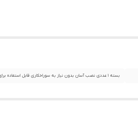
بسته 1 عددی نصب آسان بدون نیاز به سوراخکاری قابل استفاده برای پژو 206 و 207