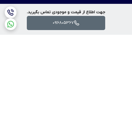
جهت اطلاع از قیمت و موجودی تماس بگیرید.
09168051367
برگشت به بالا